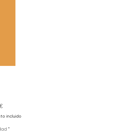
Precio
€
to incluido
dad
*