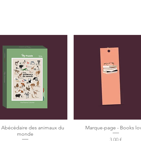
e Abécédaire des animaux du
Marque-page - Books lo
monde
Precio
3,00 €