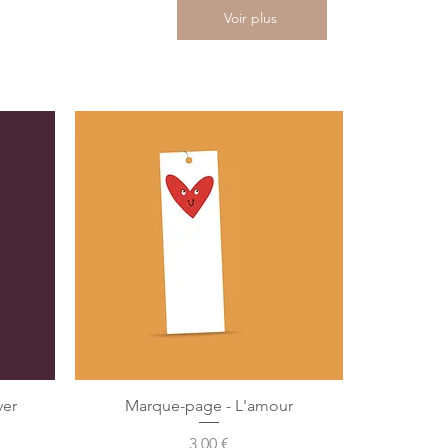
Voir plus
ver
Marque-page - L'amour
Precio
3,00 €