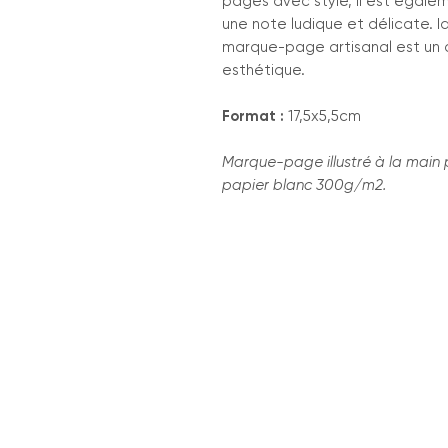
pages avec style, il est égal
une note ludique et délicate. Idé
marque-page artisanal est un 
esthétique.
Format :
17,5x5,5cm
Marque-page illustré à la main 
papier blanc 300g/m2.