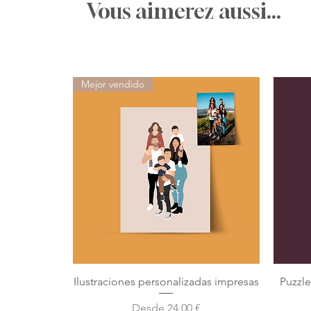
Vous aimerez aussi...
Mejor vendido
Ilustraciones personalizadas impresas
Puzzl
Precio de oferta
Desde
24,00 €