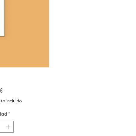
Precio
€
to incluido
dad
*